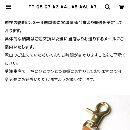
TT Q5 Q7 A3 A4L A5 A6L A7 T
TS R8 S5 S7 Audi アウディ 新型
キーケース スポーツバック アバント
オールロードクワトロ クーペ 本革 キ
現在の納期は、３ー４週間後に宮城県仙台市より発送を予定して
ーカバー スマートキーケース 日本製
UNO PER UNO キーホルダー 国産
おります。
イタリアンレザー 本皮 パーツ アクセ
具体的な納期はご注文頂いた後に当店よりお送りするメールにご
サリー ドレスアップ | UNO PER UN
O | スマートキーケース・キーカバー
案内いたします。
の専門店
沢山のご注文をいただいておりお時間が掛かりますことをご了承く
ださい。
受注生産で丁寧にひとつひとつ順番にお作りしておりますので何
卒気長にお待ちいただけますようお願い致します。