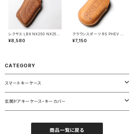
レクサス LBX NX250 NX250
クラウンスポーツ RS PHEV エ
H NX350 NX350H NX450 N
ステート RS PHEV キーケース
¥8,580
¥7,150
X450H RX500 RX500H UX2
キーカバー 本革 日本製 UNO
50 UX250H 新型 スマートキー
PER UNO 国産 パーツ アクセ
ケース 窓なしで鍵を守る 本革
サリー ドレスアップ
キーカバー キーケース 日本製
UNO PER UNO 新車 国産 イ
CATEGORY
タリアンレザー 本皮 パーツ ア
クセサリー ドレスアップ LEXUS
スマートキーケース
トヨタ | Toyota
玄関ドアキーケース・キーカバー
ニッサン | Nissan
YKK AP
商品一覧に戻る