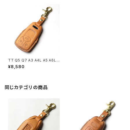
TT Q5 Q7 A3 A4L A5 A6L
A7 TTS R8 S5 S7 Audi アウ
¥8,580
ディ 新型 キーケース スポーツ
バック アバント オールロードク
ワトロ クーペ 本革 キーカバー
スマートキーケース 日本製 UN
O PER UNO キーホルダー 国
同じカテゴリの商品
産 イタリアンレザー 本皮 パー
ツ アクセサリー ドレスアップ