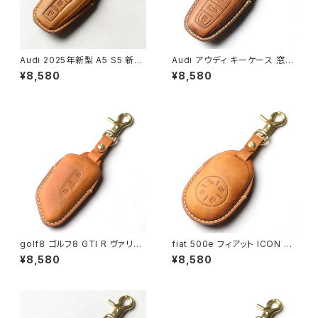
Audi 2025年新型 A5 S5 新型
Audi アウディ キーケース 窓な
Q5 SQ5 本革 キーカバー スマ
しで鍵を守る 本革 キーカバー
¥8,580
¥8,580
ートキーケース 日本製 UNO P
スマートキーケース 日本製 UN
ER UNO キーホルダー 国産 イ
O PER UNO 新車 国産 イタリ
タリアンレザー 本皮 パーツ ア
アンレザー 本皮 TT A3 S3 RS
クセサリー ドレスアップ
3 A4 A5 S5 A6 S6 RS6 A7 S
7 A8 Q5 SQ5 Q7 R8 パーツ
アクセサリー ドレスアップ
golf8 ゴルフ8 GTI R ヴァリア
fiat 500e フィアット ICON 本
ント ID 4 E2 パサート B9 スマ
革 キーカバー スマートキーケー
¥8,580
¥8,580
ートキーケース 本革 キーカバー
ス 日本製 UNO PER UNO キ
キーケース 日本製 UNO PER
ーホルダー 国産 イタリアンレザ
UNO 新車 国産 イタリアンレザ
ー 本皮 パーツ アクセサリー ド
ー 本皮 パーツ アクセサリー ド
レスアップ
レスアップ VW フォルクスワー