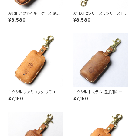
Audi アウディ キーケース 窓な
X1 iX1 2シリーズ 5シリーズ i5
しで鍵を守る 本革 キーカバー
7シリーズ i7 BMW キーケース
¥8,580
¥8,580
スマートキーケース 日本製 UN
本革 キーカバー スマートキーケ
O PER UNO 新車 国産 イタリ
ース 日本製 UNOPERUNO 新
アンレザー 本皮 TT A3 S3 RS
車 国産 イタリアンレザー 本皮
3 A4 A5 S5 A6 S6 RS6 A7 S
パーツ アクセサリー ドレスアッ
7 A8 Q5 SQ5 Q7 R8 パーツ
プ
アクセサリー ドレスアップ
リクシル ファミロック リモコン
リクシル トステム 追加用キー付
キーケース キーカバー リモコン
リモコンキー ケース 玄関ドア
¥7,150
¥7,150
カバー 玄関ドア グランデル2 リ
非常用キーありなし対応 リモコ
シェント2 ジエスタ2 エルムーブ
ンキー専用 キーケース キーカ
2 本革 日本製 UNO PER UNO
バー スマートキー 窓なしで鍵を
国産 LIXIL Familock ZDF22
守る 本革 キーカバー 日本製 U
8 Z-311-DVBA
NO PER UNO 新築 LIXIL 国
産 イタリアンレザー Z-241-D
VBA （QDQ-164）