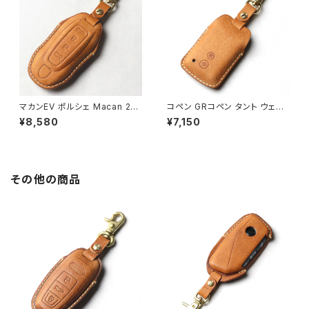
ゲン
マカンEV ポルシェ Macan 202
コペン GRコペン タント ウェイ
5年新型 本革 キーカバー スマ
ク ピクシス pixis ダイハツ キ
¥8,580
¥7,150
ートキーケース 日本製 UNO P
ーケース キーカバー 本革 日本
ER UNO キーホルダー 国産 イ
製 UNO PER UNO 国産 パー
タリアンレザー 本皮 パーツ ア
ツ アクセサリー ドレスアップ
クセサリー ドレスアップ
その他の商品