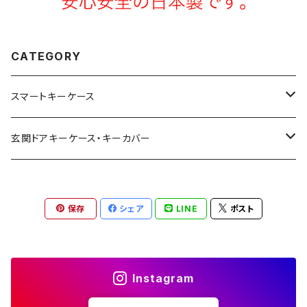
CATEGORY
スマートキーケース
トヨタ | Toyota
玄関ドアキーケース・キーカバー
ニッサン | Nissan
YKK AP
保存
シェア
LINE
ポスト
ホンダ | Honda
リクシル | LIXIL
スズキ | Suzuki
美和ロック
Instagram
ダイハツ | Daihatsu
三協アルミ