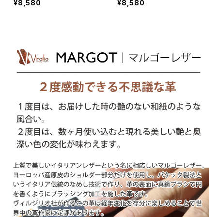
¥8,580
¥8,580
スポーツ ヴェラール イヴォ
日本製 イタリアンレザー 本
ークLZ キーケース 日本製
革 キーカバー UNO PER U
イタリアンレザー 本革 キー
NO Range Rover JAGUA
カバー UNO PER UNO Ra
R DEFENDER 新車 名入れ
nge Rover JAGUAR DEF
国産 パーツ アクセサリー
ENDER 新車 名入れ 国産
ドレスアップ
パーツ アクセサリー ドレス
アップ