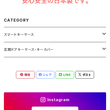
CATEGORY
スマートキーケース
トヨタ | Toyota
玄関ドアキーケース・キーカバー
ニッサン | Nissan
YKK AP
保存
シェア
LINE
ポスト
ホンダ | Honda
リクシル | LIXIL
スズキ | Suzuki
美和ロック
Instagram
ダイハツ | Daihatsu
三協アルミ