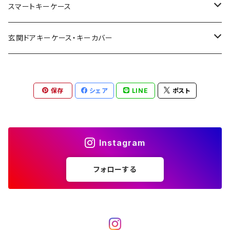
スマートキーケース
トヨタ | Toyota
玄関ドアキーケース・キーカバー
ニッサン | Nissan
YKK AP
保存
シェア
LINE
ポスト
ホンダ | Honda
リクシル | LIXIL
スズキ | Suzuki
美和ロック
Instagram
ダイハツ | Daihatsu
三協アルミ
フォローする
マツダ | Mazda
三菱 | Mitsubishi