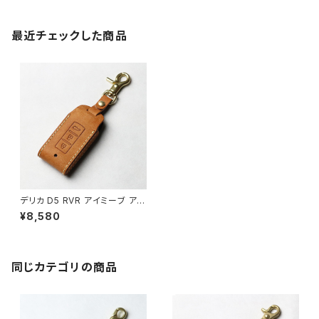
最近チェックした商品
デリカ D5 RVR アイミーブ アウ
トランダー エクリプスクロス rvr
¥8,580
ランエボ ランサーエボリューシ
ョン アイ パジェロ ミラージュ e
kワゴン ekカスタム ekスペー
ス 日産 デイズ デイズルークス
デイズボレロ DBA-21W DBA-
同じカテゴリの商品
B21A キーケース キーカバー キ
ーホルダー d:5 uno per uno