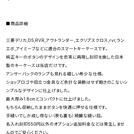
■商品詳細
三菱デリカ,D5,RVR,アウトランダー,エクリプスクロス,rvr,ラン
エボ,アイミーブなどに適合のスマートキーケースです。
純正キーのボタンのデザインを忠実に再現し刻印を施した日本
製のキーケースは当店だけです。
アンサーバックのランプも見れる嬉しい希少な仕様。
ショップロゴや目立つ金具など余計な装飾はせず飽きのこないシ
ンプルなデザインに仕上げました。
最大厚み1.8cmとコンパクトに仕上げました。
もちろん収納したままボタンを快適に押せる仕様です。
手縫いでしか成し得ない（表も裏も）綺麗な縫い目。
名入れ刻印550円以外のオプション追加料金などは発生しませ
んのでご安心ください。