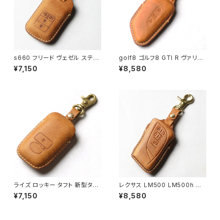
s660 フリード ヴェゼル ステッ
golf8 ゴルフ8 GTI R ヴァリア
プワゴン 新型オデッセイ フィット
ント ID 4 E2 パサート B9 スマ
¥7,150
¥8,580
キーカバー キーケース スマート
ートキーケース 本革 キーカバー
キー ２・３・４・５ボタン対応 窓
キーケース 日本製 UNO PER
なしで鍵を守る 本革 キーカバ
UNO 新車 国産 イタリアンレザ
ー 日本製 UNO PER UNO 新
ー 本皮 パーツ アクセサリー ド
車 国産 イタリアンレザー 記念
レスアップ VW フォルクスワー
ホンダ 父の日 パーツ アクセサ
ゲン
リー ドレスアップ
ライズ ロッキー タフト 新型タン
レクサス LM500 LM500h ス
トLA650S・LA660S、スバル シ
マートキーケース 5ボタン 窓な
¥7,150
¥8,580
フォンLA650F LA660F ハイゼ
しで鍵を守る 本革 キーカバー
ットカーゴ ハイゼットジャンボ
キーケース 日本製 UNO PER
キーケース キーカバー
UNO 新車 国産 イタリアンレザ