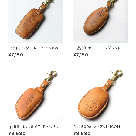
アウトランダー PHEV GN0W
三菱デリカミニ エルグランド エ
キーケース 革 スマートキー 2,3
クストレイル ウィングロード ス
¥7,150
¥7,150
ボタン フルカバー レザー キー
カイライン セレナ ティアナ ノー
カバー 日本製 皮 三菱 ミツビシ
ト オーラ フェアレディＺ RZ34
パーツ アクセサリー ドレスアッ
日産 スマートキー専用 キーカバ
プ 新型
ー 2,3,4,5ボタン対応 窓なしで
鍵を守る 本革 日本製 UNO PE
R UNO 新車 インテリジェント
キー 名入れ 国産 父の日 nissa
n ニッサン キーケース
golf8 ゴルフ8 GTI R ヴァリア
fiat 500e フィアット ICON 本
ント ID 4 E2 パサート B9 スマ
革 キーカバー スマートキーケー
¥8,580
¥8,580
ートキーケース 本革 キーカバー
ス 日本製 UNO PER UNO キ