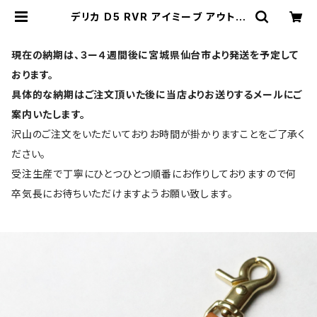
デリカ D5 RVR アイミーブ アウトラ
ンダー エクリプスクロス rvr ランエ
ボ ランサーエボリューション アイ パ
ジェロ ミラージュ ekワゴン ekカス
現在の納期は、３ー４週間後に宮城県仙台市より発送を予定して
タム ekスペース 日産 デイズ デイズ
ルークス デイズボレロ DBA-21W D
おります。
BA-B21A キーケース キーカバー キ
具体的な納期はご注文頂いた後に当店よりお送りするメールにご
ーホルダー d:5 uno per uno | UN
O PER UNO | スマートキーケース・
案内いたします。
キーカバーの専門店
沢山のご注文をいただいておりお時間が掛かりますことをご了承く
ださい。
受注生産で丁寧にひとつひとつ順番にお作りしておりますので何
卒気長にお待ちいただけますようお願い致します。