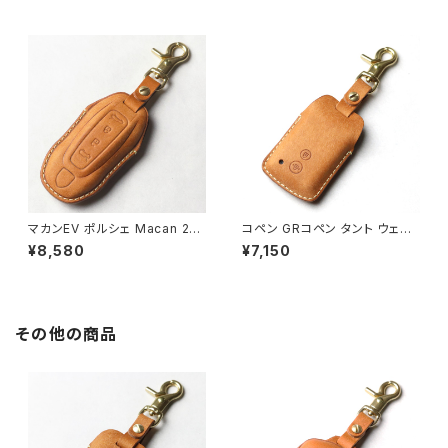
キーケース 日本製 UNO PER
ーホルダー 国産 イタリアンレザ
UNO 新車 国産 イタリアンレザ
ー 本皮 パーツ アクセサリー ド
ー 本皮 パーツ アクセサリー ド
レスアップ
レスアップ VW フォルクスワー
ゲン
マカンEV ポルシェ Macan 202
コペン GRコペン タント ウェイ
5年新型 本革 キーカバー スマ
ク ピクシス pixis ダイハツ キ
¥8,580
¥7,150
ートキーケース 日本製 UNO P
ーケース キーカバー 本革 日本
ER UNO キーホルダー 国産 イ
製 UNO PER UNO 国産 パー
タリアンレザー 本皮 パーツ ア
ツ アクセサリー ドレスアップ
クセサリー ドレスアップ
その他の商品