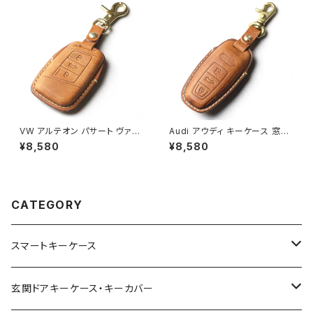
ー 本皮 パーツ アクセサリー ド
レスアップ LEXUS
VW アルテオン パサート ヴァリ
Audi アウディ キーケース 窓な
アント B8 スマートキーケース
しで鍵を守る 本革 キーカバー
¥8,580
¥8,580
窓なしで鍵を守る 本革 キーカ
スマートキーケース 日本製 UN
バー キーケース 日本製 UNO
O PER UNO 新車 国産 イタリ
PER UNO 新車 国産 イタリア
アンレザー 本皮 TT A3 S3 RS
ンレザー 本皮 パーツ アクセサ
3 A4 A5 S5 A6 S6 RS6 A7 S
リー ドレスアップ フォルクスワ
7 A8 Q5 SQ5 Q7 R8 パーツ
CATEGORY
ーゲン
アクセサリー ドレスアップ
スマートキーケース
トヨタ | Toyota
玄関ドアキーケース・キーカバー