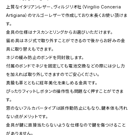
上質なイタリアンレザー、ヴィルジリオ社（Virgilio Conceria
Artigiana）のマルゴーレザーで作成しており末長くお使い頂けま
す。
金具の仕様はナスカンとリングからお選びいただけます。
留め具はネジ式で取り外すことができるので後からお好みの金
具に取り替えもできます。
ネジの緩み防止のボンドを同封致します。
付属のボンドでネジを固定しても電池交換などの際には少し力
を加えれば取り外しできますのでご安心ください。
真鍮も革とともに経年美化を楽しめる金具です。
ぴったりフィットしボタンの操作性も問題なく押すことができま
す。
窓のないフルカバータイプは誤作動防止にもなり、鍵本体も汚れ
ない点がメリットです。
金具が鍵に直接当たらないような仕様なので鍵を傷つけること
がありません。