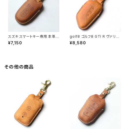
スズキ スマートキー専用 本革
golf8 ゴルフ8 GTI R ヴァリア
フルカバーで鍵を守る ハスラー
ント ID 4 E2 パサート B9 スマ
¥7,150
¥8,580
スペーシア アルト ワークス ワゴ
ートキーケース 本革 キーカバー
ンR キーカバー 日本製 UNO P
キーケース 日本製 UNO PER
ER UNO 新車 名入れ 国産 リ
UNO 新車 国産 イタリアンレザ
モコンキー メンズ レディース イ
ー 本皮 パーツ アクセサリー ド
タリアンレザー 記念 スマートキ
レスアップ VW フォルクスワー
その他の商品
ーケース suzuki
ゲン