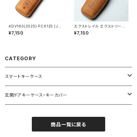
ADV160(2025) PCX125 (JK
エクストレイル エクストリーマ
05) PCX160 (KF47) 2023年
ーX アリア サクラ 新型セレナC
¥7,150
¥7,150
モデル DIO110 (JK03) X-AD
28 新型デリカミニ 日産 新型 キ
V SH125 Scoopy SH300 Fo
ーケース 革 スマートキー 3,4
rza125/300 フォルツァ mf17
ボタン フルカバー レザー キー
プレミアムスクーター ホンダ バ
カバー 日本製 皮 ニッサン パー
イク 本革 キーカバー 日本製 国
ツ アクセサリー ドレスアップ 新
CATEGORY
産 キーホルダー スマートキー
型
キーケース UNO PER UNO
スマートキーケース
トヨタ | Toyota
玄関ドアキーケース・キーカバー
ニッサン | Nissan
YKK AP
商品一覧に戻る
ホンダ | Honda
リクシル | LIXIL