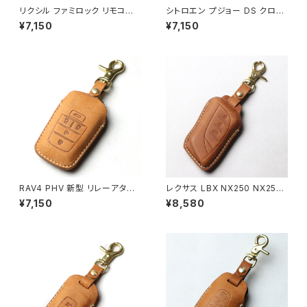
リクシル ファミロック リモコン
シトロエン プジョー DS クロス
キーケース キーカバー リモコン
バック スマートキーケース 日本
¥7,150
¥7,150
カバー 玄関ドア グランデル2 リ
製 イタリアンレザー 本革 スマ
シェント2 ジエスタ2 エルムーブ
ートキーカバー UNO PER UN
2 本革 日本製 UNO PER UNO
O 新車 名入れ 国産 パーツ ア
国産 LIXIL Familock ZDF22
クセサリー ドレスアップ シトロ
8 Z-311-DVBA
エン（C3,C4,C5,C6）ベルラン
ゴ、ベルランゴロング、 プジョー
（208,308,508,3008,500
8）、リフター、 DS（DS3,DS4,D
S5）
RAV4 PHV 新型 リレーアタッ
レクサス LBX NX250 NX250
ク対策 節電モード ノア 90系 ヴ
H NX350 NX350H NX450 N
¥7,150
¥8,580
ォクシー 90 シエンタ 10系 グラ
X450H RX500 RX500H UX2
ンパー アルファード 40系 ヴェ
50 UX250H 新型 スマートキー
ルファイア 40 ハリアー 80 PH
ケース 窓なしで鍵を守る 本革
EV MXUA80 MXUA85 AXUH
キーカバー キーケース 日本製
80 85 ハイラックス GUN125
UNO PER UNO 新車 国産 イ
ランドクルーザー 200 250 30
タリアンレザー 本皮 パーツ ア
0系 マークX 新型クラウン カロ
クセサリー ドレスアップ LEXUS
ーラクロス GRヤリス スズキ ラ
ンディ 90系 ハイエース9型 キ
ーケース キーカバー