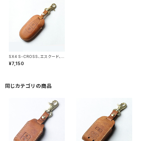
SX4 S-CROSS、エスクード、バ
レーノ、イグニス、スイフト スズ
¥7,150
キ スマートキー専用 本革 フル
カバーで鍵を守る キーカバー
日本製 UNO PER UNO 新車
名入れ 国産 リモコンキー メン
ズ レディース イタリアンレザー
同じカテゴリの商品
記念 スマートキーケース suzu
ki