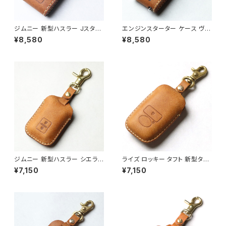
ジムニー 新型ハスラー Jスタイ
エンジンスターター ケース ヴェ
ル2 シエラ スイフト スペーシ
ルファイア アルファード エスク
¥8,580
¥8,580
アカスタム ワゴンR クロスビー
ァイア ヤリスクロス シエンタ 新
ソリオバンディット スマートキー
型クラウン カローラ 新型RAV4
カバー 本革 2,3,4ボタン対応
ランクル ノア ヴォクシー 80系
フルカバー鍵を守る キーカバー
90系 フォレスター アウトバック
日本製 UNO PER UNO 新車
レヴォーグ インプレッサ ソリオ
名入れ 国産 レザー スマートキ
ジムニー JB64 スペーシア エ
ーケース suzuki jimny
ンスタ 本革 日本製 UNO PER
UNO
ジムニー 新型ハスラー シエラ
ライズ ロッキー タフト 新型タン
スイフト スイスポ スペーシアカ
トLA650S・LA660S、スバル シ
¥7,150
¥7,150
スタム ワゴンR クロスビー ソリ
フォンLA650F LA660F ハイゼ
オバンディット スマートキーカバ
ットカーゴ ハイゼットジャンボ
ー 本革 2,3,4ボタン対応 フル
キーケース キーカバー
カバー鍵を守る キーカバー 日
本製 UNO PER UNO 新車 名
入れ 国産 レザー スマートキー
ケース suzuki jimny