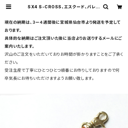
SX4 S-CROSS、エスクード、バレー
ノ、イグニス、スイフト スズキ スマート
キー専用 本革 フルカバーで鍵を守る
キーカバー 日本製 UNO PER UNO
現在の納期は、３ー４週間後に宮城県仙台市より発送を予定して
新車 名入れ 国産 リモコンキー メン
ズ レディース イタリアンレザー 記念
おります。
スマートキーケース suzuki | UNO
具体的な納期はご注文頂いた後に当店よりお送りするメールにご
PER UNO | スマートキーケース・キ
ーカバーの専門店
案内いたします。
沢山のご注文をいただいておりお時間が掛かりますことをご了承く
ださい。
受注生産で丁寧にひとつひとつ順番にお作りしておりますので何
卒気長にお待ちいただけますようお願い致します。