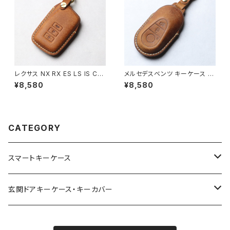
レクサス NX RX ES LS IS CT
メルセデスベンツ キーケース 窓
LX UX スマートキーケース 窓
なしで鍵を守る 本革 キーカバ
¥8,580
¥8,580
なしで鍵を守る 本革 キーカバ
ー スマートキーケース 日本製
ー キーケース 日本製 UNO PE
UNO PER UNO 新車 国産 イ
R UNO 国産 イタリアンレザー
タリアンレザー 本皮 Sクラス 2
パーツ ドレスアップ GS10系 IS
021年モデル S400 S500 S40
30系 NX10系 RC10系 RC F1
0 4MATIC S500 4MATIC C
CATEGORY
0系 RX20系 LX200系
クラス W206 S206 W223 S4
00d AMG マイバッハ
スマートキーケース
トヨタ | Toyota
玄関ドアキーケース・キーカバー
ニッサン | Nissan
YKK AP