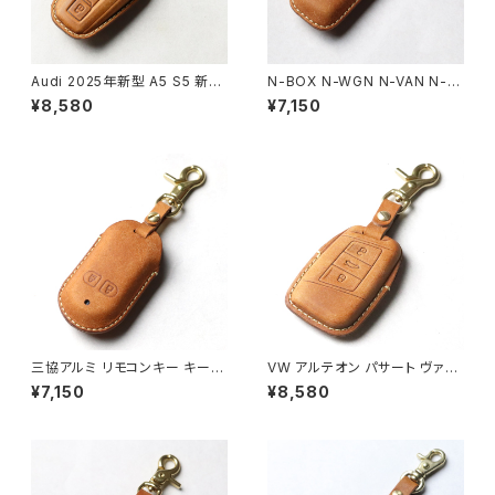
Audi 2025年新型 A5 S5 新型
N-BOX N-WGN N-VAN N-O
Q5 SQ5 本革 キーカバー スマ
NE専用 ホンダ キーカバー キー
¥8,580
¥7,150
ートキーケース 日本製 UNO P
ケース スマートキー 2つ,3つ,4
ER UNO キーホルダー 国産 イ
つボタン対応 窓なしで鍵を守る
タリアンレザー 本皮 パーツ ア
本革 キーカバー 日本製 UNO
クセサリー ドレスアップ
PER UNO 新車 国産 レザー 記
念 honda 父の日 NBOX NWG
N NVAN NONE
三協アルミ リモコンキー キーケ
VW アルテオン パサート ヴァリ
ース キーカバー リモコンカバー
アント B8 スマートキーケース
¥7,150
¥8,580
玄関ドア 本革 日本製 UNO PE
窓なしで鍵を守る 本革 キーカ
R UNO 国産 エントリーキー A
バー キーケース 日本製 UNO
Cタイプ(WD9676N0-KC)
PER UNO 新車 国産 イタリア
ンレザー 本皮 パーツ アクセサ
リー ドレスアップ フォルクスワ
ーゲン