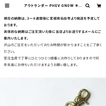
アウトランダー PHEV GN0W キー
ケース 革 スマートキー 2,3ボタン フ
ルカバー レザー キーカバー 日本製
皮 三菱 ミツビシ パーツ アクセサリー
現在の納期は、３ー４週間後に宮城県仙台市より発送を予定して
ドレスアップ 新型 | UNO PER UNO
| スマートキーケース・キーカバーの
おります。
専門店
具体的な納期はご注文頂いた後に当店よりお送りするメールにご
案内いたします。
沢山のご注文をいただいておりお時間が掛かりますことをご了承く
ださい。
受注生産で丁寧にひとつひとつ順番にお作りしておりますので何
卒気長にお待ちいただけますようお願い致します。