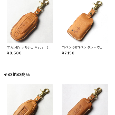
ー 本皮 パーツ アクセサリー ド
レスアップ
レスアップ VW フォルクスワー
ゲン
マカンEV ポルシェ Macan 202
コペン GRコペン タント ウェイ
5年新型 本革 キーカバー スマ
ク ピクシス pixis ダイハツ キ
¥8,580
¥7,150
ートキーケース 日本製 UNO P
ーケース キーカバー 本革 日本
ER UNO キーホルダー 国産 イ
製 UNO PER UNO 国産 パー
タリアンレザー 本皮 パーツ ア
ツ アクセサリー ドレスアップ
クセサリー ドレスアップ
その他の商品