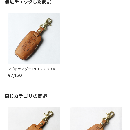
最近チェックした商品
アウトランダー PHEV GN0W
キーケース 革 スマートキー 2,3
¥7,150
ボタン フルカバー レザー キー
カバー 日本製 皮 三菱 ミツビシ
パーツ アクセサリー ドレスアッ
プ 新型
同じカテゴリの商品