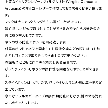
上質なイタリアンレザー、ヴィルジリオ社（Virgilio Conceria
Artigiana）のマルゴーレザーで作成しており末長くお使い頂けま
す。
フックはナスカンとリングからお選びいただけます。
留め具はネジ式で取り外すことができるので後からお好みの金
具に取り替えもできます。
ネジの緩み防止のボンドを同封致します。
付属のボンドでネジを固定しても電池交換などの際には力を加
え押し回すことで取り外しできますのでご安心ください。
真鍮も革とともに経年美化を楽しめる金具です。
ぴったりフィットしボタンの操作性も問題なく押すことができま
す。
スライドボタンは小さいので、押しやすいように内側に革を貼り加
工しています。
窓のないフルカバータイプは誤作動防止にもなり、鍵本体も汚れ
ない点がメリットです。