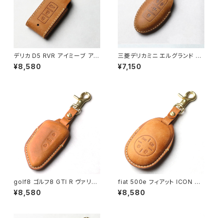
デリカ D5 RVR アイミーブ アウ
三菱デリカミニ エルグランド エ
トランダー エクリプスクロス rvr
クストレイル ウィングロード ス
¥8,580
¥7,150
ランエボ ランサーエボリューシ
カイライン セレナ ティアナ ノー
ョン アイ パジェロ ミラージュ e
ト オーラ フェアレディＺ RZ34
kワゴン ekカスタム ekスペー
日産 スマートキー専用 キーカバ
ス 日産 デイズ デイズルークス
ー 2,3,4,5ボタン対応 窓なしで
デイズボレロ DBA-21W DBA-
鍵を守る 本革 日本製 UNO PE
B21A キーケース キーカバー キ
R UNO 新車 インテリジェント
ーホルダー d:5 uno per uno
キー 名入れ 国産 父の日 nissa
n ニッサン キーケース
golf8 ゴルフ8 GTI R ヴァリア
fiat 500e フィアット ICON 本
ント ID 4 E2 パサート B9 スマ
革 キーカバー スマートキーケー
¥8,580
¥8,580
ートキーケース 本革 キーカバー
ス 日本製 UNO PER UNO キ
キーケース 日本製 UNO PER
ーホルダー 国産 イタリアンレザ
UNO 新車 国産 イタリアンレザ
ー 本皮 パーツ アクセサリー ド