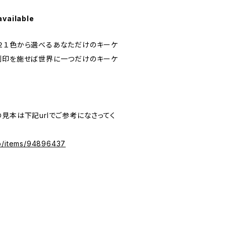
available
２１色から選べるあなただけのキーケ
刻印を施せば世界に一つだけのキーケ
見本は下記urlでご参考になさってく
jp/items/94896437