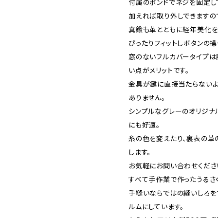
付属のボンドでネジを固定し
加えれば取り外しできますの
真鍮も革とともに経年美化を
ぴったりフィットしボタンの
窓のないフルカバータイプは
い点がメリットです。
金具が鍵に直接当たらない
ありません。
シンプルなグレーのオリジナ
にも好適。
糸の色を変えたり、裏表の革
します。
お気軽にお問い合わせくださ
すべて手作業で作ったうるさ
手縫いならではの縫いしろを
ルムにしています。