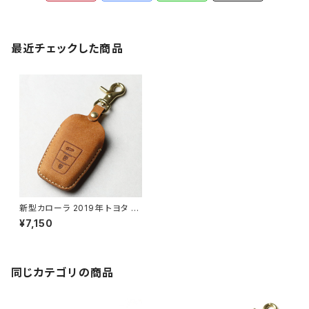
最近チェックした商品
新型カローラ 2019年 トヨタ T
OYOTA 新型プリウス（PRIUS）
¥7,150
プリウスPHV 50系 新型クラウ
ン( NEW CROWN) C-HR （C
HR / CH-R）新型 RAV4 ランド
クルーザー プラド（LAND CRU
ISER PRADO ）150系後期 カ
同じカテゴリの商品
ムリ CAMRY 70系 カローラ カ
ローラクロス 2021年 カローラ
ツーリング カローラフィールダ