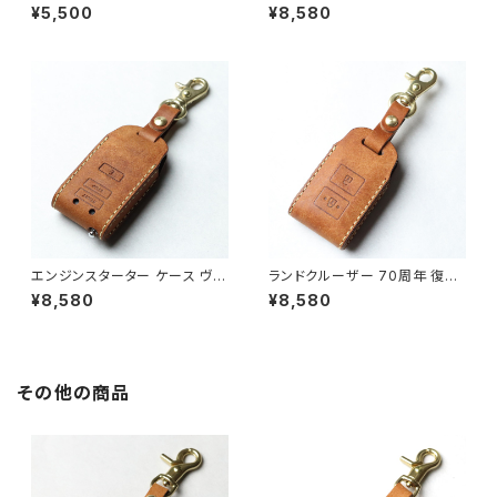
ース 窓付き クラウン キーケー
ンジンスターター キーケース 日
¥5,500
¥8,580
ス LBX NX250 NX250H NX3
本製 イタリアンレザー 本革 キ
50 NX350H NX450 NX450
ーカバー UNO PER UNO 新車
H RX500 RX500H UX250 U
名入れ 国産 パーツ アクセサリ
X250H日本製 LEXUS 本革 キ
ー ドレスアップ
ーカバー キーケース 日本製 U
NO PER UNO 国産 イタリアン
レザー パーツ ドレスアップ
エンジンスターター ケース ヴェ
ランドクルーザー 70周年 復刻
ルファイア アルファード エスク
トヨエース ダイナ カムロード
¥8,580
¥8,580
ァイア ヤリスクロス シエンタ 新
(キャンピングカー) ランクル70
型クラウン カローラ 新型RAV4
いすゞ ファイブスターギガ キー
ランクル ノア ヴォクシー 80系
ケース スマートキー 窓なしで鍵
90系 フォレスター アウトバック
を守る 本革 キーカバー 日本製
レヴォーグ インプレッサ ソリオ
UNO PER UNO 新車 国産 イ
その他の商品
ジムニー JB64 スペーシア エ
タリアンレザー 記念 honda 父
ンスタ 本革 日本製 UNO PER
の日 パーツ アクセサリー ドレ
UNO
スアップ