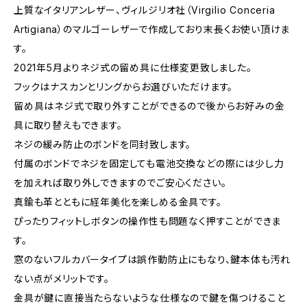
上質なイタリアンレザー、ヴィルジリオ社（Virgilio Conceria
Artigiana）のマルゴーレザーで作成しており末長くお使い頂けま
す。
2021年5月よりネジ式の留め具に仕様変更致しました。
フックはナスカンとリングからお選びいただけます。
留め具はネジ式で取り外すことができるので後からお好みの金
具に取り替えもできます。
ネジの緩み防止のボンドを同封致します。
付属のボンドでネジを固定しても電池交換などの際には少し力
を加えれば取り外しできますのでご安心ください。
真鍮も革とともに経年美化を楽しめる金具です。
ぴったりフィットしボタンの操作性も問題なく押すことができま
す。
窓のないフルカバータイプは誤作動防止にもなり、鍵本体も汚れ
ない点がメリットです。
金具が鍵に直接当たらないような仕様なので鍵を傷つけること