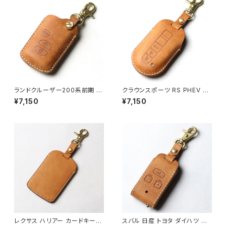
ー キーケース キーカバー スマ
ートキーケース 本革 2.3ボタン
対応 日本製 UNO PER UNO
国産 ランクル
ランドクルーザー200系前期 ラ
クラウンスポーツ RS PHEV エ
ンクル ウィッシュ20系 アクア10
ステート RS PHEV キーケース
¥7,150
¥7,150
系 NHP10 カローラアクシオ a
キーカバー 本革 日本製 UNO
xio プリウス30系 クラウン マ
PER UNO 国産 パーツ アクセ
ークX キーケース スマートキー
サリー ドレスアップ
本革 2,3ボタン対応 キーカバー
日本製 国産 イタリアンレザー
UNO PER UNO キーホルダー
レクサス ハリアー カードキーケ
スバル 日産 トヨタ ダイハツ エ