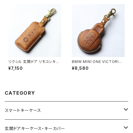
車 国産 イタリアンレザー 本皮
トキーケース 日本製 UNO PER
パーツ アクセサリー ドレスアッ
UNO 新車 国産 イタリアンレザ
プ
ー 本皮 Porcshe キーケース
パーツ アクセサリー ドレスアッ
プ
リクシル 玄関ドア リモコンキー
BMW MINI ONE VICTORIA
専用 キーケース キーカバー ス
ミニ Fシリーズ F60 F56 F55 F
¥7,150
¥8,580
マートキー 窓なしで鍵を守る 本
54 クーパー クーパーS クロス
革 キーカバー 日本製 UNO PE
オーバー COOPER CROSSO
R UNO 新築 LIXIL 国産 イタリ
VER キーケース キーカバー
アンレザー タッチキー
CATEGORY
スマートキーケース
トヨタ | Toyota
玄関ドアキーケース・キーカバー