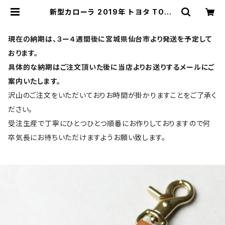
新型カローラ 2019年 トヨタ TOYO
TA 新型プリウス（PRIUS）プリウスP
HV 50系 新型クラウン( NEW CRO
WN) C-HR （CHR / CH-R）新型 R
現在の納期は、３ー４週間後に宮城県仙台市より発送を予定して
AV4 ランドクルーザー プラド（LAN
D CRUISER PRADO ）150系後期
おります。
カムリ CAMRY 70系 カローラ カロ
具体的な納期はご注文頂いた後に当店よりお送りするメールにご
ーラクロス 2021年 カローラツーリ
ング カローラフィールダー キーケー
案内いたします。
ス キーカバー スマートキーケース 本
革 2.3ボタン対応 日本製 UNO PER
沢山のご注文をいただいておりお時間が掛かりますことをご了承く
UNO 国産 ランクル | UNO PER UN
O | スマートキーケース・キーカバー
ださい。
の専門店
受注生産で丁寧にひとつひとつ順番にお作りしておりますので何
卒気長にお待ちいただけますようお願い致します。