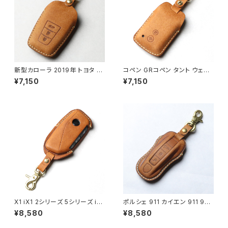
新型カローラ 2019年 トヨタ T
コペン GRコペン タント ウェイ
OYOTA 新型プリウス（PRIUS）
ク ピクシス pixis ダイハツ キ
¥7,150
¥7,150
プリウスPHV 50系 新型クラウ
ーケース キーカバー 本革 日本
ン( NEW CROWN) C-HR （C
製 UNO PER UNO 国産 パー
HR / CH-R）新型 RAV4 ランド
ツ アクセサリー ドレスアップ
クルーザー プラド（LAND CRU
ISER PRADO ）150系後期 カ
ムリ CAMRY 70系 カローラ カ
ローラクロス 2021年 カローラ
ツーリング カローラフィールダ
ー キーケース キーカバー スマ
ートキーケース 本革 2.3ボタン
対応 日本製 UNO PER UNO
国産 ランクル
X1 iX1 2シリーズ 5シリーズ i5
ポルシェ 911 カイエン 911 992
7シリーズ i7 BMW キーケース
型 タイカン パナメーラ ポルシェ
¥8,580
¥8,580
本革 キーカバー スマートキーケ
イグニッションキー 窓なしで鍵
ース 日本製 UNOPERUNO 新
を守る 本革 キーカバー スマー