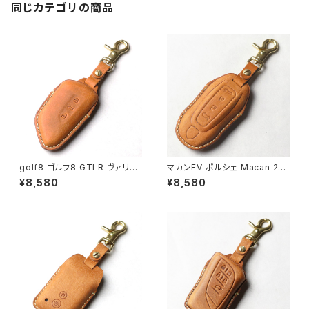
同じカテゴリの商品
golf8 ゴルフ8 GTI R ヴァリア
マカンEV ポルシェ Macan 202
ント ID 4 E2 パサート B9 スマ
5年新型 本革 キーカバー スマ
¥8,580
¥8,580
ートキーケース 本革 キーカバー
ートキーケース 日本製 UNO P
キーケース 日本製 UNO PER
ER UNO キーホルダー 国産 イ
UNO 新車 国産 イタリアンレザ
タリアンレザー 本皮 パーツ ア
ー 本皮 パーツ アクセサリー ド
クセサリー ドレスアップ
レスアップ VW フォルクスワー
ゲン