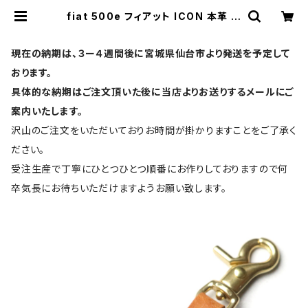
fiat 500e フィアット ICON 本革 キ
ーカバー スマートキーケース 日本製
UNO PER UNO キーホルダー 国産
イタリアンレザー 本皮 パーツ アクセ
現在の納期は、３ー４週間後に宮城県仙台市より発送を予定して
サリー ドレスアップ | UNO PER UN
O | スマートキーケース・キーカバー
おります。
の専門店
具体的な納期はご注文頂いた後に当店よりお送りするメールにご
案内いたします。
沢山のご注文をいただいておりお時間が掛かりますことをご了承く
ださい。
受注生産で丁寧にひとつひとつ順番にお作りしておりますので何
卒気長にお待ちいただけますようお願い致します。