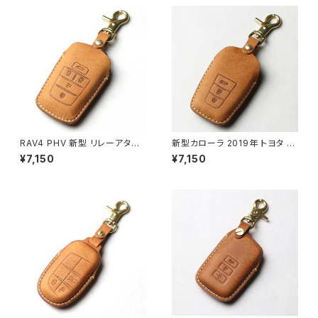
RAV4 PHV 新型 リレーアタッ
新型カローラ 2019年 トヨタ T
ク対策 節電モード ノア 90系 ヴ
OYOTA 新型プリウス（PRIUS）
¥7,150
¥7,150
ォクシー 90 シエンタ 10系 グラ
プリウスPHV 50系 新型クラウ
ンパー アルファード 40系 ヴェ
ン( NEW CROWN) C-HR （C
ルファイア 40 ハリアー 80 PH
HR / CH-R）新型 RAV4 ランド
EV MXUA80 MXUA85 AXUH
クルーザー プラド（LAND CRU
80 85 ハイラックス GUN125
ISER PRADO ）150系後期 カ
ランドクルーザー 200 250 30
ムリ CAMRY 70系 カローラ カ
0系 マークX 新型クラウン カロ
ローラクロス 2021年 カローラ
ーラクロス GRヤリス スズキ ラ
ツーリング カローラフィールダ
ンディ 90系 ハイエース9型 キ
ー キーケース キーカバー スマ
ーケース キーカバー
ートキーケース 本革 2.3ボタン
対応 日本製 UNO PER UNO
国産 ランクル