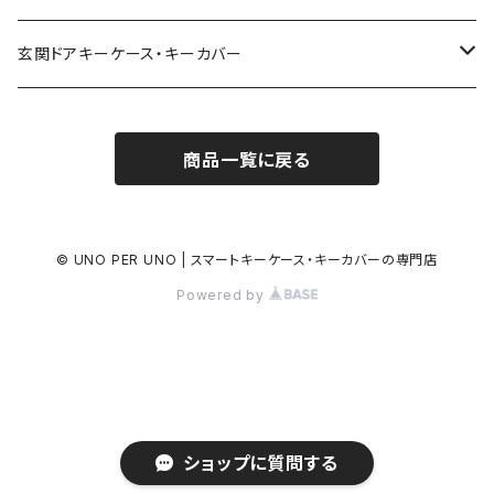
トヨタ | Toyota
玄関ドアキーケース・キーカバー
ニッサン | Nissan
YKK AP
商品一覧に戻る
ホンダ | Honda
リクシル | LIXIL
スズキ | Suzuki
美和ロック
© UNO PER UNO | スマートキーケース・キーカバーの専門店
Powered by
ダイハツ | Daihatsu
三協アルミ
マツダ | Mazda
三菱 | Mitsubishi
ショップに質問する