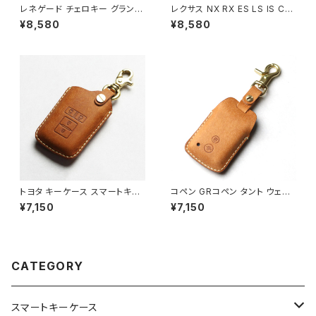
レネゲード チェロキー グランド
レクサス NX RX ES LS IS CT
チェロキー クライスラー ラング
LX UX スマートキーケース 窓
¥8,580
¥8,580
ラー ダッジ チャージャー フィア
なしで鍵を守る 本革 キーカバ
ット 500X ジープ Jeep FIAT
ー キーケース 日本製 UNO PE
本革 キーカバー スマートキーケ
R UNO 国産 イタリアンレザー
ース 日本製 UNO PER UNO
パーツ ドレスアップ GS10系 IS
キーホルダー 国産 イタリアンレ
30系 NX10系 RC10系 RC F1
ザー 本皮 パーツ アクセサリー
0系 RX20系 LX200系
ドレスアップ
トヨタ キーケース スマートキー
コペン GRコペン タント ウェイ
専用 本革 2,3,4つボタン対応
ク ピクシス pixis ダイハツ キ
¥7,150
¥7,150
フルカバー ヴォクシー ノア ハリ
ーケース キーカバー 本革 日本
アー60系 エスクァイア シエン
製 UNO PER UNO 国産 パー
タ クラウン カムリ キーカバー
ツ アクセサリー ドレスアップ
日本製 新車 名入れ 国産 メンズ
レディース マルゴーレザー 記念
CATEGORY
toyota NOAH VOXY UNO P
ER UNO
スマートキーケース