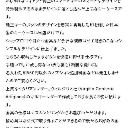
おしゃれなフィアット純正のスマートキーのスマートなデザインを
特殊製法でそのままデザインに落とし込んだ上品なキーケースで
す。
純正キーのボタンのデザインを忠実に再現し刻印を施した日本
製のキーケースは当店だけです。
ショップロゴや目立つ金具など余計な装飾はせず飽きのこないシ
ンプルなデザインに仕上げました。
もちろん収納したままボタンを快適に押せる仕様です。
手縫いでしか成し得ない（表も裏も）綺麗な縫い目。
名入れ刻印550円以外のオプション追加料金などは発生しませ
んのでご安心ください。
上質なイタリアンレザー、ヴィルジリオ社（Virgilio Conceria
Artigiana）のマルゴーレザーで作成しており末長くお使い頂けま
す。
金具の仕様はナスカンとリングからお選びいただけます。
留め具はネジ式で取り外すことができるので後からお好みの金