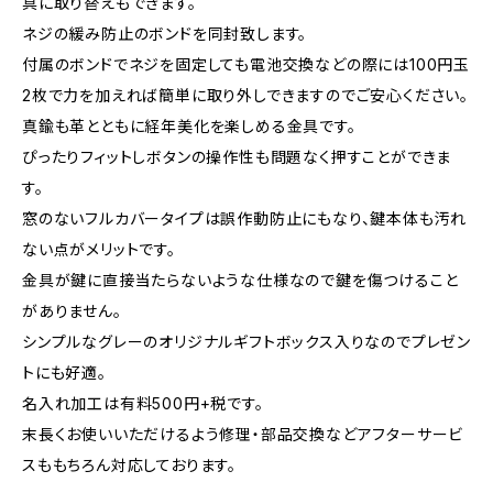
具に取り替えもできます。
ネジの緩み防止のボンドを同封致します。
付属のボンドでネジを固定しても電池交換などの際には100円玉
2枚で力を加えれば簡単に取り外しできますのでご安心ください。
真鍮も革とともに経年美化を楽しめる金具です。
ぴったりフィットしボタンの操作性も問題なく押すことができま
す。
窓のないフルカバータイプは誤作動防止にもなり、鍵本体も汚れ
ない点がメリットです。
金具が鍵に直接当たらないような仕様なので鍵を傷つけること
がありません。
シンプルなグレーのオリジナルギフトボックス入りなのでプレゼン
トにも好適。
名入れ加工は有料500円+税です。
末長くお使いいただけるよう修理・部品交換などアフターサービ
スももちろん対応しております。