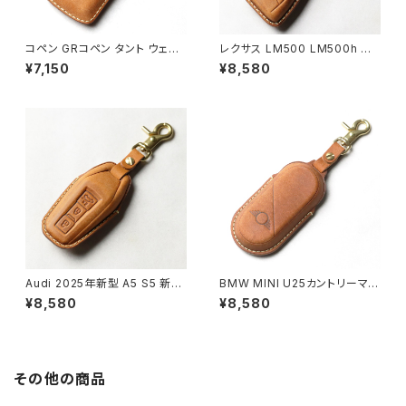
コペン GRコペン タント ウェイ
レクサス LM500 LM500h ス
ク ピクシス pixis ダイハツ キ
マートキーケース 5ボタン 窓な
¥7,150
¥8,580
ーケース キーカバー 本革 日本
しで鍵を守る 本革 キーカバー
製 UNO PER UNO 国産 パー
キーケース 日本製 UNO PER
ツ アクセサリー ドレスアップ
UNO 新車 国産 イタリアンレザ
ー 本皮 パーツ アクセサリー ド
レスアップ LEXUS
Audi 2025年新型 A5 S5 新型
BMW MINI U25カントリーマン
Q5 SQ5 本革 キーカバー スマ
J01クーパー F65 F66 F67コ
¥8,580
¥8,580
ートキーケース 日本製 UNO P
ンバーチブル J05エースマン ス
ER UNO キーホルダー 国産 イ
マートキーケース 窓なしで鍵を
タリアンレザー 本皮 パーツ ア
守る 本革 キーカバー キーケー
クセサリー ドレスアップ
ス 日本製 UNO PER UNO 新
車 国産 イタリアンレザー 本皮
その他の商品
パーツ アクセサリー ドレスアッ
プ