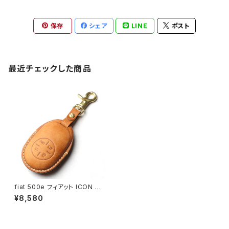
保存
シェア
LINE
ポスト
最近チェックした商品
fiat 500e フィアット ICON 本
革 キーカバー スマートキーケー
¥8,580
ス 日本製 UNO PER UNO キ
ーホルダー 国産 イタリアンレザ
ー 本皮 パーツ アクセサリー ド
レスアップ